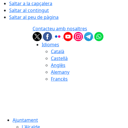
Saltar a la capçalera
Saltar al contingut
Saltar al peu de pàgina
Contacteu amb nosaltres
Idiomes
Català
Castellà
Anglès
Alemany
Francès
07.08.2026 | 00:33
Ajuntament
L'Alcalde