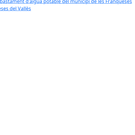
bastament d'aigua potable del municipi de les Franqueses
ses del Vallès