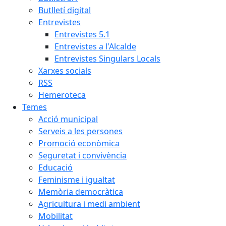
Butlletí digital
Entrevistes
Entrevistes 5.1
Entrevistes a l'Alcalde
Entrevistes Singulars Locals
Xarxes socials
RSS
Hemeroteca
Temes
Acció municipal
Serveis a les persones
Promoció econòmica
Seguretat i convivència
Educació
Feminisme i igualtat
Memòria democràtica
Agricultura i medi ambient
Mobilitat