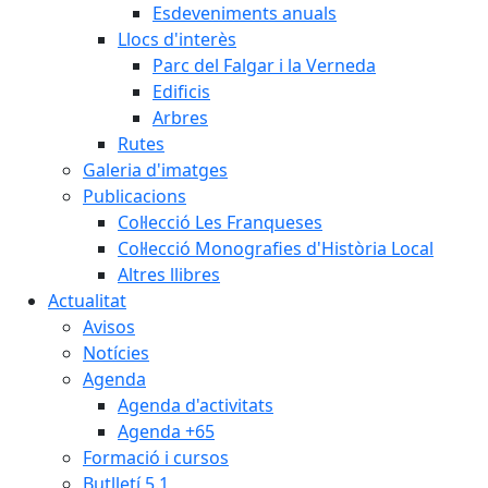
Esdeveniments anuals
Llocs d'interès
Parc del Falgar i la Verneda
Edificis
Arbres
Rutes
Galeria d'imatges
Publicacions
Col·lecció Les Franqueses
Col·lecció Monografies d'Història Local
Altres llibres
Actualitat
Avisos
Notícies
Agenda
Agenda d'activitats
Agenda +65
Formació i cursos
Butlletí 5.1