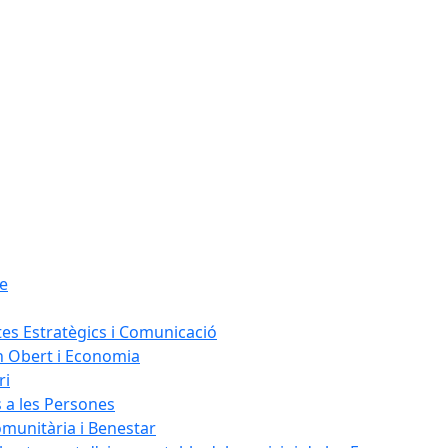
le
tes Estratègics i Comunicació
n Obert i Economia
ri
s a les Persones
omunitària i Benestar