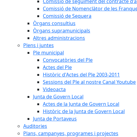
Comissió de seguiment del contracte d'a
Comissió de Nomenclàtor de les Franque
Comissió de Sequera
Òrgans consultius
Òrgans supramunicipals
Altres administracions
Plens i juntes
Ple municipal
Convocatòries del Ple
Actes del Ple
Històric d'Actes del Ple 2003-2011
Sessions del Ple al nostre Canal Youtube
Videoacta
Junta de Govern Local
Actes de la Junta de Govern Local
Històric de la Junta de Govern Local
Junta de Portaveus
Auditories
Plans, campanyes, programes i projectes