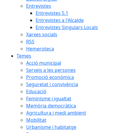
Entrevistes
Entrevistes 5.1
Entrevistes a l'Alcalde
Entrevistes Singulars Locals
Xarxes socials
RSS
Hemeroteca
Temes
Acció municipal
Serveis a les persones
Promoció econòmica
Seguretat i convivència
Educació
Feminisme i igualtat
Memòria democràtica
Agricultura i medi ambient
Mobilitat
Urbanisme i habitatge