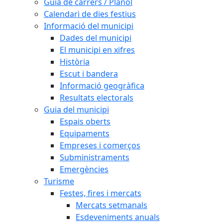
Guia de carrers / Plànol
Calendari de dies festius
Informació del municipi
Dades del municipi
El municipi en xifres
Història
Escut i bandera
Informació geogràfica
Resultats electorals
Guia del municipi
Espais oberts
Equipaments
Empreses i comerços
Subministraments
Emergències
Turisme
Festes, fires i mercats
Mercats setmanals
Esdeveniments anuals