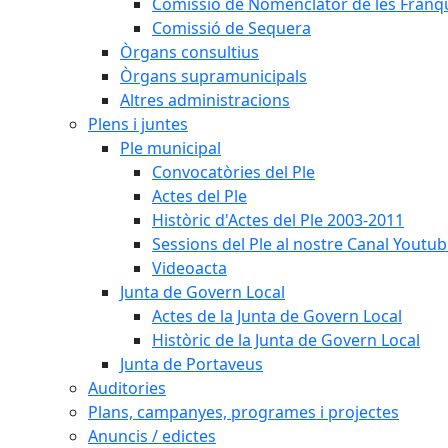
Comissió de Nomenclàtor de les Franqu
Comissió de Sequera
Òrgans consultius
Òrgans supramunicipals
Altres administracions
Plens i juntes
Ple municipal
Convocatòries del Ple
Actes del Ple
Històric d'Actes del Ple 2003-2011
Sessions del Ple al nostre Canal Youtu
Videoacta
Junta de Govern Local
Actes de la Junta de Govern Local
Històric de la Junta de Govern Local
Junta de Portaveus
Auditories
Plans, campanyes, programes i projectes
Anuncis / edictes