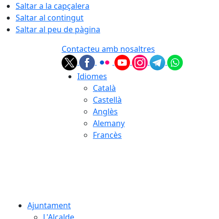
Saltar a la capçalera
Saltar al contingut
Saltar al peu de pàgina
Contacteu amb nosaltres
Idiomes
Català
Castellà
Anglès
Alemany
Francès
06.08.2026 | 09:19
Ajuntament
L'Alcalde