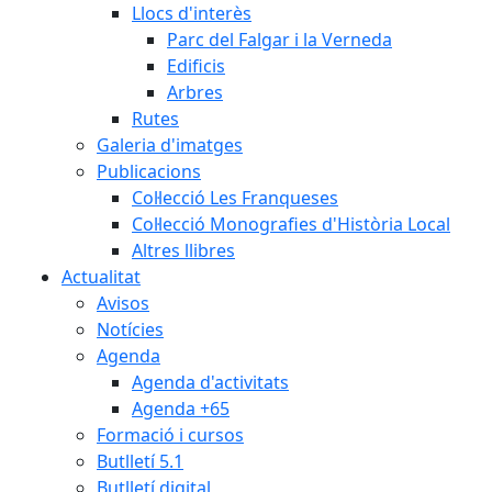
Llocs d'interès
Parc del Falgar i la Verneda
Edificis
Arbres
Rutes
Galeria d'imatges
Publicacions
Col·lecció Les Franqueses
Col·lecció Monografies d'Història Local
Altres llibres
Actualitat
Avisos
Notícies
Agenda
Agenda d'activitats
Agenda +65
Formació i cursos
Butlletí 5.1
Butlletí digital