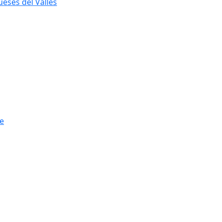
eses del Vallès
be