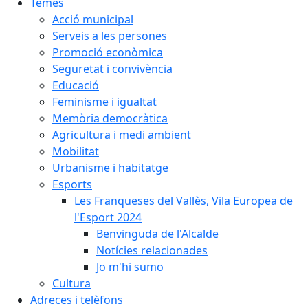
Temes
Acció municipal
Serveis a les persones
Promoció econòmica
Seguretat i convivència
Educació
Feminisme i igualtat
Memòria democràtica
Agricultura i medi ambient
Mobilitat
Urbanisme i habitatge
Esports
Les Franqueses del Vallès, Vila Europea de
l'Esport 2024
Benvinguda de l'Alcalde
Notícies relacionades
Jo m'hi sumo
Cultura
Adreces i telèfons