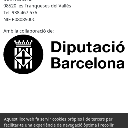
08520 les Franqueses del Vallès
Tel. 938 467 676
NIF P0808500C
Amb la col·laboració de:
Aquest lloc web fa servir cookies pròpies i de tercers per
facilitar-te una experiència de navegació òptima i recollir