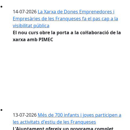
14-07-2026
La Xarxa de Dones Emprenedores i
Empresàries de les Franqueses fa el pas cap a la
visibilitat pública
El nou curs obre la porta a la col·laboració de la
xarxa amb PIMEC
13-07-2026
Més de 700 infants i joves participen a
les activitats d'estiu de les Franqueses
L'Ajuntament ofereix un programa complet