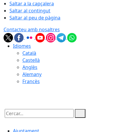
Saltar a la capçalera
Saltar al contingut
Saltar al peu de pàgina
Contacteu amb nosaltres
Idiomes
Català
Castellà
Anglès
Alemany
Francès
09.08.2026 | 10:14
Cercar:
Ajuntament