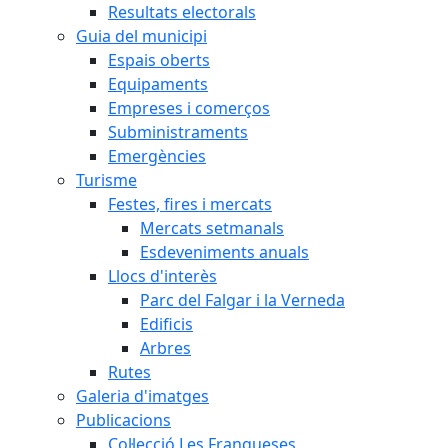
Resultats electorals
Guia del municipi
Espais oberts
Equipaments
Empreses i comerços
Subministraments
Emergències
Turisme
Festes, fires i mercats
Mercats setmanals
Esdeveniments anuals
Llocs d'interès
Parc del Falgar i la Verneda
Edificis
Arbres
Rutes
Galeria d'imatges
Publicacions
Col·lecció Les Franqueses