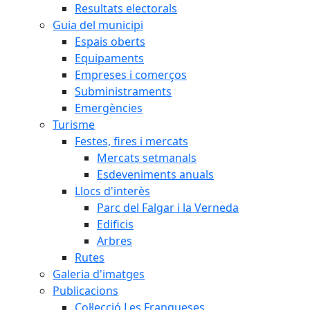
Resultats electorals
Guia del municipi
Espais oberts
Equipaments
Empreses i comerços
Subministraments
Emergències
Turisme
Festes, fires i mercats
Mercats setmanals
Esdeveniments anuals
Llocs d'interès
Parc del Falgar i la Verneda
Edificis
Arbres
Rutes
Galeria d'imatges
Publicacions
Col·lecció Les Franqueses