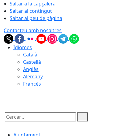
Saltar a la capçalera
Saltar al contingut
Saltar al peu de pàgina
Contacteu amb nosaltres
Idiomes
Català
Castellà
Anglès
Alemany
Francès
07.08.2026 | 18:47
Cercar:
Ajuntament