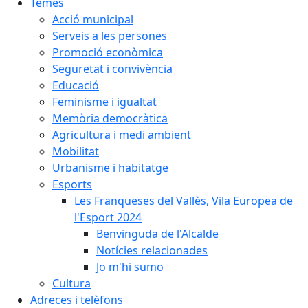
Temes
Acció municipal
Serveis a les persones
Promoció econòmica
Seguretat i convivència
Educació
Feminisme i igualtat
Memòria democràtica
Agricultura i medi ambient
Mobilitat
Urbanisme i habitatge
Esports
Les Franqueses del Vallès, Vila Europea de
l'Esport 2024
Benvinguda de l'Alcalde
Notícies relacionades
Jo m'hi sumo
Cultura
Adreces i telèfons