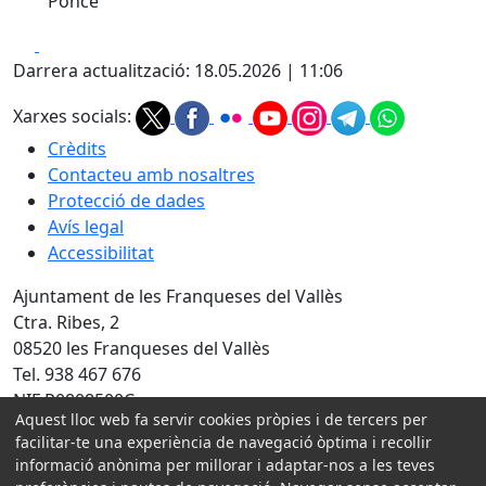
Ponce
Facebook
X
Darrera actualització: 18.05.2026 | 11:06
Xarxes socials:
Crèdits
Contacteu amb nosaltres
Protecció de dades
Avís legal
Accessibilitat
Ajuntament de les Franqueses del Vallès
Ctra. Ribes, 2
08520 les Franqueses del Vallès
Tel. 938 467 676
NIF P0808500C
Aquest lloc web fa servir cookies pròpies i de tercers per
Amb la col·laboració de:
facilitar-te una experiència de navegació òptima i recollir
informació anònima per millorar i adaptar-nos a les teves