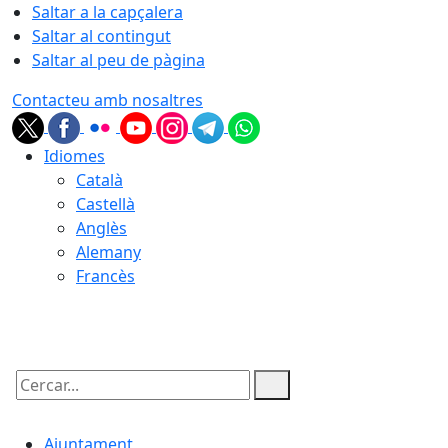
Saltar a la capçalera
Saltar al contingut
Saltar al peu de pàgina
Contacteu amb nosaltres
Idiomes
Català
Castellà
Anglès
Alemany
Francès
06.08.2026 | 15:00
Cercar:
Ajuntament