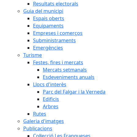
Resultats electorals
Guia del municipi
Espais oberts
Equipaments
Empreses i comerços
Subministraments
Emergències
Turisme
Festes, fires i mercats
Mercats setmanals
Esdeveniments anuals
Llocs d'interès
Parc del Falgar i la Verneda
Edificis
Arbres
Rutes
Galeria d'imatges
Publicacions
Col·lecció Les Franqueses