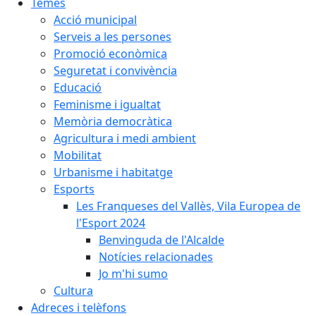
Temes
Acció municipal
Serveis a les persones
Promoció econòmica
Seguretat i convivència
Educació
Feminisme i igualtat
Memòria democràtica
Agricultura i medi ambient
Mobilitat
Urbanisme i habitatge
Esports
Les Franqueses del Vallès, Vila Europea de
l'Esport 2024
Benvinguda de l'Alcalde
Notícies relacionades
Jo m'hi sumo
Cultura
Adreces i telèfons