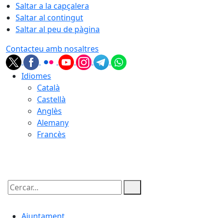
Saltar a la capçalera
Saltar al contingut
Saltar al peu de pàgina
Contacteu amb nosaltres
Idiomes
Català
Castellà
Anglès
Alemany
Francès
08.08.2026 | 03:21
Cercar:
Ajuntament