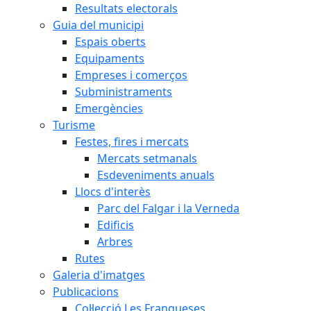
Resultats electorals
Guia del municipi
Espais oberts
Equipaments
Empreses i comerços
Subministraments
Emergències
Turisme
Festes, fires i mercats
Mercats setmanals
Esdeveniments anuals
Llocs d'interès
Parc del Falgar i la Verneda
Edificis
Arbres
Rutes
Galeria d'imatges
Publicacions
Col·lecció Les Franqueses