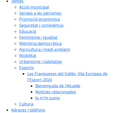
Temes
Acció municipal
Serveis a les persones
Promoció econòmica
Seguretat i convivència
Educació
Feminisme i igualtat
Memòria democràtica
Agricultura i medi ambient
Mobilitat
Urbanisme i habitatge
Esports
Les Franqueses del Vallès, Vila Europea de
l'Esport 2024
Benvinguda de l'Alcalde
Notícies relacionades
Jo m'hi sumo
Cultura
Adreces i telèfons