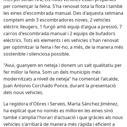
per començar la feina. S'ha renovat tota la flota i també
les eines d'escombrada manual. Des d'aquesta setmana
comptem amb 3 escombradores noves, 2 vehicles
elèctric lleugers, 1 furgó amb equip d'aigua a pressió, 7
carros d'escombrada manual i 2 equips de bufadors
elèctrics. Tots els elements i els vehicles s'han renovat
per optimitzar la feina i fer-ho, a més, de la manera més
sostenible i silenciosa possible.
"Avui, guanyem en neteja i donem un salt qualitatiu per
fer millor la feina. Som un dels municipis més
modernitzats a nivell de neteja" ha comentat l'alcalde,
Juan Antonio Corchado Ponce, durant la presentació
dels nous vehicles.
La regidora d'Obres i Serveis, Marta Sánchez Jiménez,
ha explicat que no només es milloren les eines sinó
també s'amplia l'horari d'actuació i que gràcies als nous
vehicles s'arribarà de manera més ràpida i eficient a