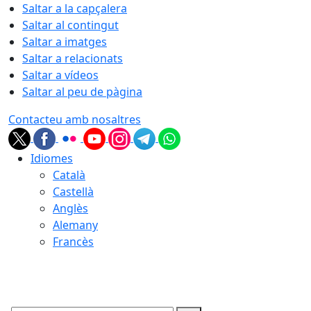
Saltar a la capçalera
Saltar al contingut
Saltar a imatges
Saltar a relacionats
Saltar a vídeos
Saltar al peu de pàgina
Contacteu amb nosaltres
Idiomes
Català
Castellà
Anglès
Alemany
Francès
09.08.2026 | 12:38