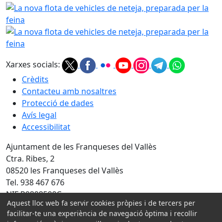
La nova flota de vehicles de neteja, preparada per la feina
La nova flota de vehicles de neteja, preparada per la feina
Xarxes socials:
Crèdits
Contacteu amb nosaltres
Protecció de dades
Avís legal
Accessibilitat
Ajuntament de les Franqueses del Vallès
Ctra. Ribes, 2
08520 les Franqueses del Vallès
Tel. 938 467 676
NIF P0808500C
Aquest lloc web fa servir cookies pròpies i de tercers per
facilitar-te una experiència de navegació òptima i recollir
Amb la col·laboració de: