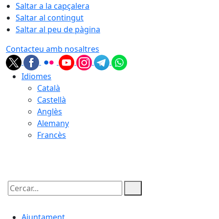
Saltar a la capçalera
Saltar al contingut
Saltar al peu de pàgina
Contacteu amb nosaltres
Idiomes
Català
Castellà
Anglès
Alemany
Francès
07.08.2026 | 00:58
Cercar:
Ajuntament