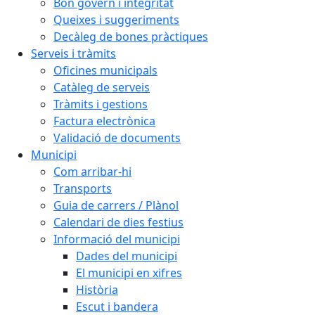
Bon govern i integritat
Queixes i suggeriments
Decàleg de bones pràctiques
Serveis i tràmits
Oficines municipals
Catàleg de serveis
Tràmits i gestions
Factura electrònica
Validació de documents
Municipi
Com arribar-hi
Transports
Guia de carrers / Plànol
Calendari de dies festius
Informació del municipi
Dades del municipi
El municipi en xifres
Història
Escut i bandera