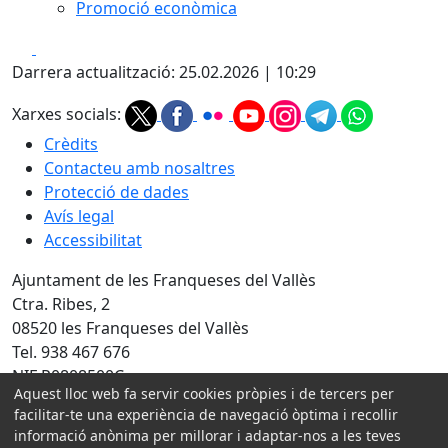
Promoció econòmica
Facebook
X
Darrera actualització: 25.02.2026 | 10:29
Xarxes socials:
Crèdits
Contacteu amb nosaltres
Protecció de dades
Avís legal
Accessibilitat
Ajuntament de les Franqueses del Vallès
Ctra. Ribes, 2
08520 les Franqueses del Vallès
Tel. 938 467 676
NIF P0808500C
Aquest lloc web fa servir cookies pròpies i de tercers per
facilitar-te una experiència de navegació òptima i recollir
Amb la col·laboració de:
informació anònima per millorar i adaptar-nos a les teves