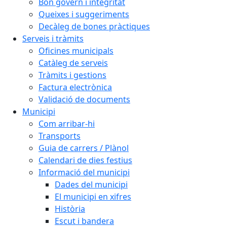
Bon govern i integritat
Queixes i suggeriments
Decàleg de bones pràctiques
Serveis i tràmits
Oficines municipals
Catàleg de serveis
Tràmits i gestions
Factura electrònica
Validació de documents
Municipi
Com arribar-hi
Transports
Guia de carrers / Plànol
Calendari de dies festius
Informació del municipi
Dades del municipi
El municipi en xifres
Història
Escut i bandera