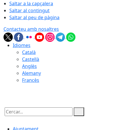
Saltar a la capçalera
Saltar al contingut
Saltar al peu de pàgina
Contacteu amb nosaltres
Idiomes
Català
Castellà
Anglès
Alemany
Francès
07.08.2026 | 14:53
Cercar:
Ajuntament