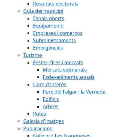
Resultats electorals
Guia del municipi
Espais oberts
Equipaments
Empreses i comerços
Subministraments
Emergències
Turisme
Festes, fires i mercats
Mercats setmanals
Esdeveniments anuals
Llocs d'interès
Parc del Falgar i la Verneda
Edificis
Arbres
Rutes
Galeria d'imatges
Publicacions
Col·lecció Les Franqueses