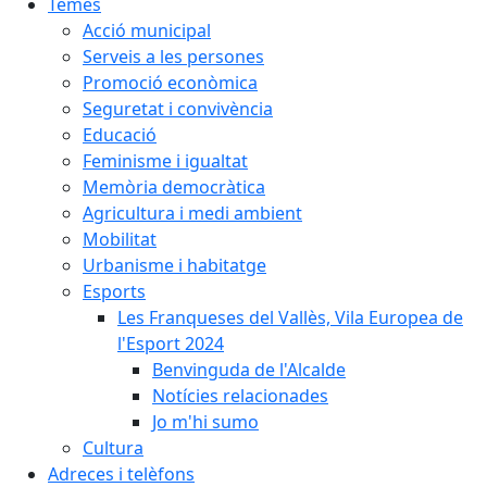
Temes
Acció municipal
Serveis a les persones
Promoció econòmica
Seguretat i convivència
Educació
Feminisme i igualtat
Memòria democràtica
Agricultura i medi ambient
Mobilitat
Urbanisme i habitatge
Esports
Les Franqueses del Vallès, Vila Europea de
l'Esport 2024
Benvinguda de l'Alcalde
Notícies relacionades
Jo m'hi sumo
Cultura
Adreces i telèfons