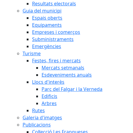
Resultats electorals
Guia del municipi
Espais oberts
Equipaments
Empreses i comerços
Subministraments
Emergències
Turisme
Festes, fires i mercats
Mercats setmanals
Esdeveniments anuals
Llocs d'interès
Parc del Falgar i la Verneda
Edificis
Arbres
Rutes
Galeria d'imatges
Publicacions
Col·lecció Les Franqueses