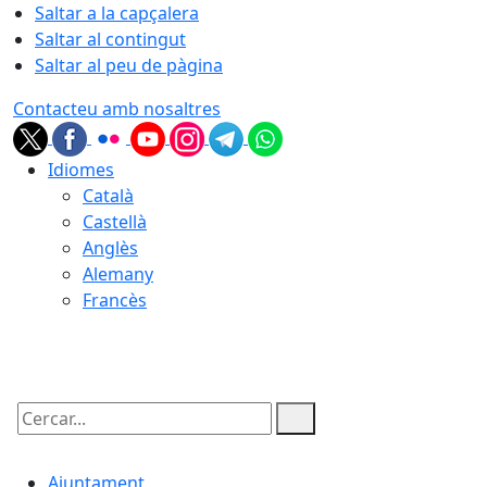
Saltar a la capçalera
Saltar al contingut
Saltar al peu de pàgina
Contacteu amb nosaltres
Idiomes
Català
Castellà
Anglès
Alemany
Francès
07.08.2026 | 01:04
Cercar:
Ajuntament