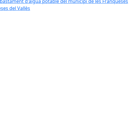
bastament d'aigua potable del municipi de les Franqueses
ses del Vallès