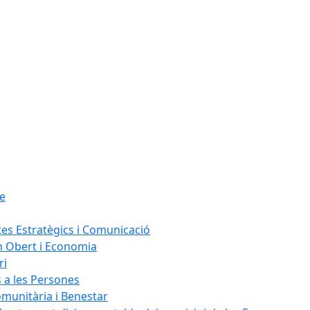
le
tes Estratègics i Comunicació
n Obert i Economia
ri
s a les Persones
omunitària i Benestar