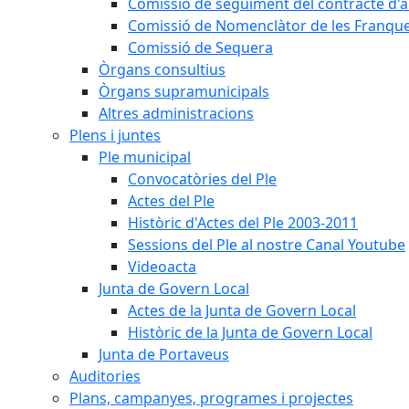
Comissió de seguiment del contracte d'a
Comissió de Nomenclàtor de les Franque
Comissió de Sequera
Òrgans consultius
Òrgans supramunicipals
Altres administracions
Plens i juntes
Ple municipal
Convocatòries del Ple
Actes del Ple
Històric d'Actes del Ple 2003-2011
Sessions del Ple al nostre Canal Youtube
Videoacta
Junta de Govern Local
Actes de la Junta de Govern Local
Històric de la Junta de Govern Local
Junta de Portaveus
Auditories
Plans, campanyes, programes i projectes