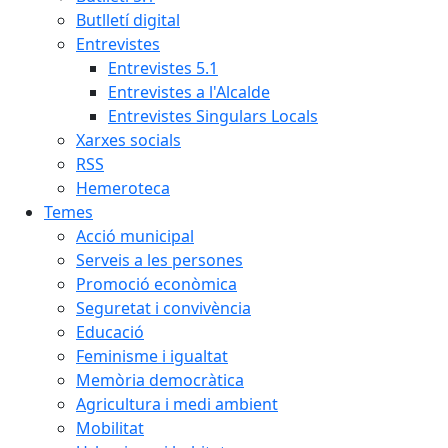
Butlletí digital
Entrevistes
Entrevistes 5.1
Entrevistes a l'Alcalde
Entrevistes Singulars Locals
Xarxes socials
RSS
Hemeroteca
Temes
Acció municipal
Serveis a les persones
Promoció econòmica
Seguretat i convivència
Educació
Feminisme i igualtat
Memòria democràtica
Agricultura i medi ambient
Mobilitat