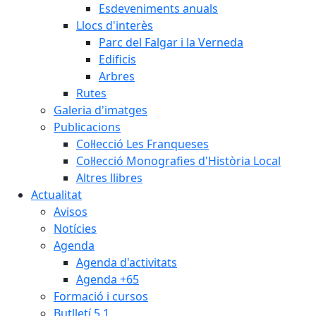
Esdeveniments anuals
Llocs d'interès
Parc del Falgar i la Verneda
Edificis
Arbres
Rutes
Galeria d'imatges
Publicacions
Col·lecció Les Franqueses
Col·lecció Monografies d'Història Local
Altres llibres
Actualitat
Avisos
Notícies
Agenda
Agenda d'activitats
Agenda +65
Formació i cursos
Butlletí 5.1