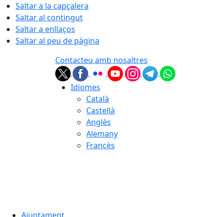
Saltar a la capçalera
Saltar al contingut
Saltar a enllaços
Saltar al peu de pàgina
Contacteu amb nosaltres
Idiomes
Català
Castellà
Anglès
Alemany
Francès
06.08.2026 | 19:59
Ajuntament