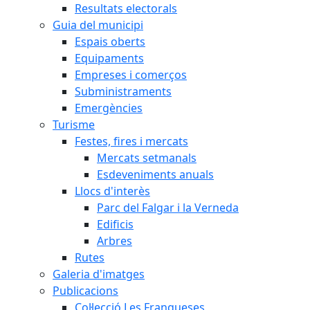
Resultats electorals
Guia del municipi
Espais oberts
Equipaments
Empreses i comerços
Subministraments
Emergències
Turisme
Festes, fires i mercats
Mercats setmanals
Esdeveniments anuals
Llocs d'interès
Parc del Falgar i la Verneda
Edificis
Arbres
Rutes
Galeria d'imatges
Publicacions
Col·lecció Les Franqueses