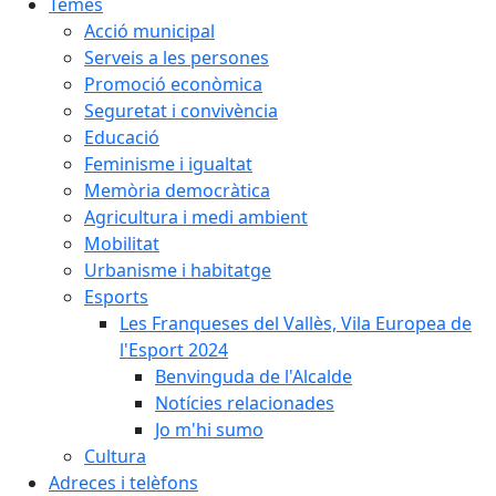
Temes
Acció municipal
Serveis a les persones
Promoció econòmica
Seguretat i convivència
Educació
Feminisme i igualtat
Memòria democràtica
Agricultura i medi ambient
Mobilitat
Urbanisme i habitatge
Esports
Les Franqueses del Vallès, Vila Europea de
l'Esport 2024
Benvinguda de l'Alcalde
Notícies relacionades
Jo m'hi sumo
Cultura
Adreces i telèfons