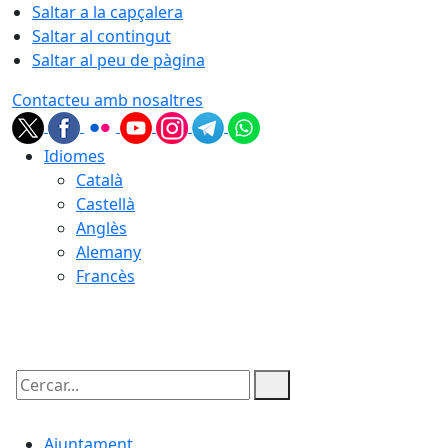
Saltar a la capçalera
Saltar al contingut
Saltar al peu de pàgina
Contacteu amb nosaltres
Idiomes
Català
Castellà
Anglès
Alemany
Francès
06.08.2026 | 19:43
Cercar:
Ajuntament