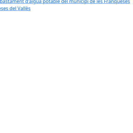
bastament d'aigua potable del municipi de les Franqueses
ses del Vallès