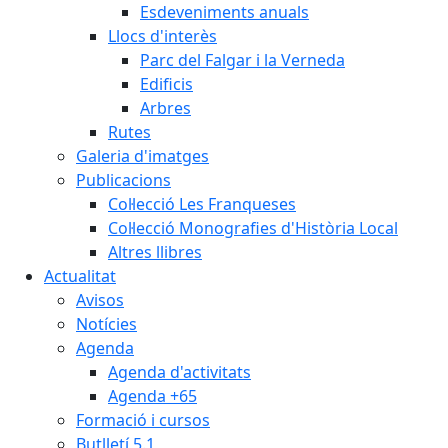
Esdeveniments anuals
Llocs d'interès
Parc del Falgar i la Verneda
Edificis
Arbres
Rutes
Galeria d'imatges
Publicacions
Col·lecció Les Franqueses
Col·lecció Monografies d'Història Local
Altres llibres
Actualitat
Avisos
Notícies
Agenda
Agenda d'activitats
Agenda +65
Formació i cursos
Butlletí 5.1