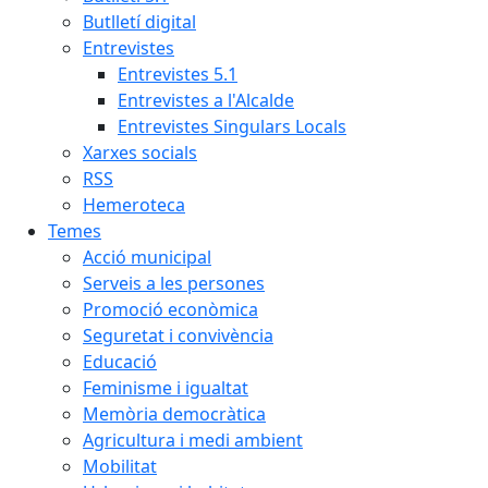
Butlletí digital
Entrevistes
Entrevistes 5.1
Entrevistes a l'Alcalde
Entrevistes Singulars Locals
Xarxes socials
RSS
Hemeroteca
Temes
Acció municipal
Serveis a les persones
Promoció econòmica
Seguretat i convivència
Educació
Feminisme i igualtat
Memòria democràtica
Agricultura i medi ambient
Mobilitat