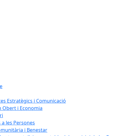
le
tes Estratègics i Comunicació
n Obert i Economia
ri
s a les Persones
omunitària i Benestar