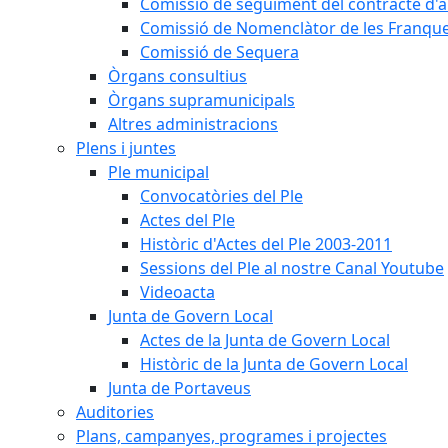
Comissió de seguiment del contracte d'a
Comissió de Nomenclàtor de les Franque
Comissió de Sequera
Òrgans consultius
Òrgans supramunicipals
Altres administracions
Plens i juntes
Ple municipal
Convocatòries del Ple
Actes del Ple
Històric d'Actes del Ple 2003-2011
Sessions del Ple al nostre Canal Youtube
Videoacta
Junta de Govern Local
Actes de la Junta de Govern Local
Històric de la Junta de Govern Local
Junta de Portaveus
Auditories
Plans, campanyes, programes i projectes