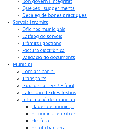
Bon govern i integritat
Queixes i suggeriments
Decàleg de bones pràctiques
Serveis i tràmits
Oficines municipals
Catàleg de serveis
Tràmits i gestions
Factura electrònica
Validació de documents
Municipi
Com arribar-hi
Transports
Guia de carrers / Plànol
Calendari de dies festius
Informació del municipi
Dades del municipi
El municipi en xifres
Història
Escut i bandera