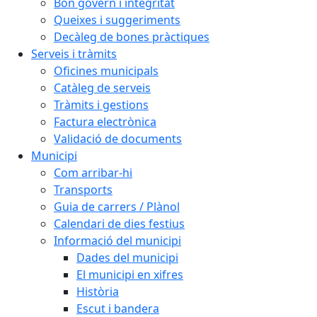
Bon govern i integritat
Queixes i suggeriments
Decàleg de bones pràctiques
Serveis i tràmits
Oficines municipals
Catàleg de serveis
Tràmits i gestions
Factura electrònica
Validació de documents
Municipi
Com arribar-hi
Transports
Guia de carrers / Plànol
Calendari de dies festius
Informació del municipi
Dades del municipi
El municipi en xifres
Història
Escut i bandera