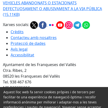
VEHICLES ABANDONATS O ESTACIONATS
DEFECTUOSAMENT O ABUSIVAMENT A LA VIA PÚBLICA
(15.11KB)
Xarxes socials:
Crèdits
Contacteu amb nosaltres
Protecció de dades
Avís legal
Accessibilitat
Ajuntament de les Franqueses del Vallès
Ctra. Ribes, 2
08520 les Franqueses del Vallès
Tel. 938 467 676
NIF P0808500C
Aquest lloc web fa servir cookies pròpies i de tercers per
facilitar-te una experiència de navegació òptima i recollir
Amb la col·laboració de:
informació anònima per millorar i adaptar-nos a les teves
preferències i pautes de navegació. Navegar sense acceptar