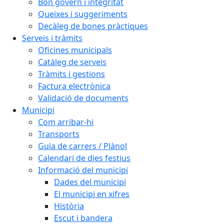
Bon govern i integritat
Queixes i suggeriments
Decàleg de bones pràctiques
Serveis i tràmits
Oficines municipals
Catàleg de serveis
Tràmits i gestions
Factura electrònica
Validació de documents
Municipi
Com arribar-hi
Transports
Guia de carrers / Plànol
Calendari de dies festius
Informació del municipi
Dades del municipi
El municipi en xifres
Història
Escut i bandera