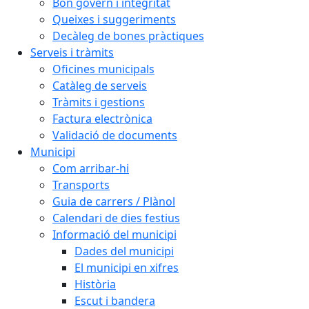
Bon govern i integritat
Queixes i suggeriments
Decàleg de bones pràctiques
Serveis i tràmits
Oficines municipals
Catàleg de serveis
Tràmits i gestions
Factura electrònica
Validació de documents
Municipi
Com arribar-hi
Transports
Guia de carrers / Plànol
Calendari de dies festius
Informació del municipi
Dades del municipi
El municipi en xifres
Història
Escut i bandera