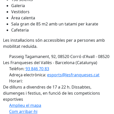
Galeria
Vestidors
Àrea calenta
Sala gran de 85 m2 amb un tatami per karate
Cafeteria
Les instal·lacions són accessibles per a persones amb
mobilitat reduïda.
Passeig Tagamanent, 92, 08520 Corró d'Avall - 08520
Les Franqueses del Vallès - Barcelona (Catalunya)
Telèfon:
93 846 70 83
Adreça electrònica:
esports@lesfranqueses.cat
Horari:
De dilluns a divendres de 17 a 22 h. Dissabtes,
diumenges i festius, en funció de les competicions
esportives
Amplieu el mapa
Com arribar-hi
Leaflet
| ©
OpenStreetMap
contributors