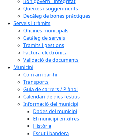
Bon govern i integritat
Queixes i suggeriments
Decàleg de bones pràctiques
Serveis i tràmits
Oficines municipals
Catàleg de serveis
Tràmits i gestions
Factura electrònica
Validació de documents
Municipi
Com arribar-hi
Transports
Guia de carrers / Plànol
Calendari de dies festius
Informació del municipi
Dades del municipi
El municipi en xifres
Història
Escut i bandera