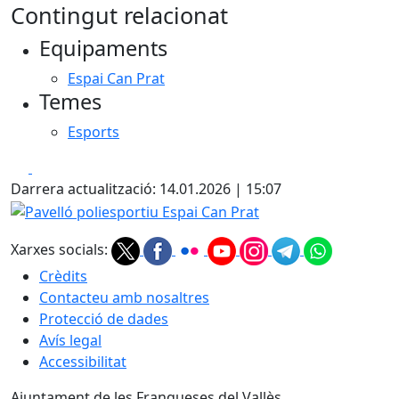
Contingut relacionat
+
Equipaments
−
Espai Can Prat
Temes
Esports
Facebook
X
Darrera actualització: 14.01.2026 | 15:07
Pavelló poliesportiu Espai Can Prat
Xarxes socials:
Crèdits
Contacteu amb nosaltres
Protecció de dades
Avís legal
Accessibilitat
Ajuntament de les Franqueses del Vallès