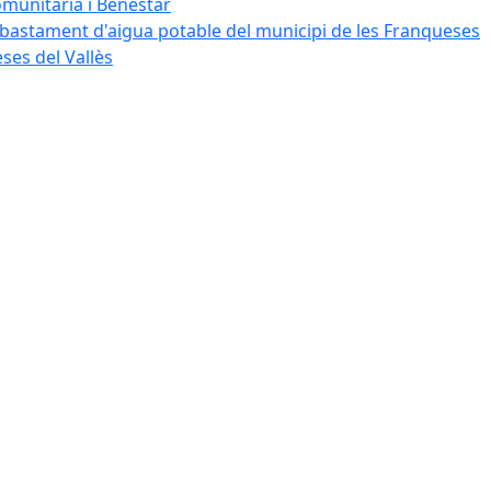
omunitària i Benestar
bastament d'aigua potable del municipi de les Franqueses
ses del Vallès