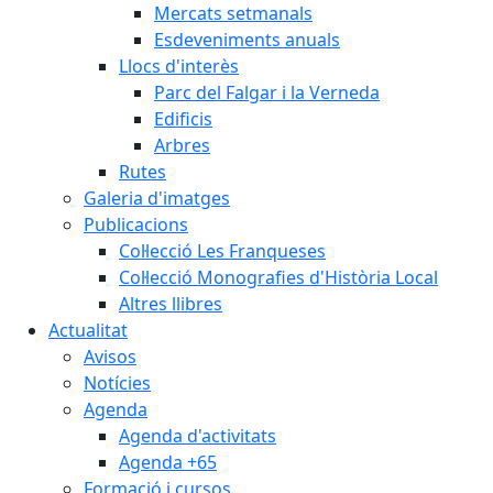
Mercats setmanals
Esdeveniments anuals
Llocs d'interès
Parc del Falgar i la Verneda
Edificis
Arbres
Rutes
Galeria d'imatges
Publicacions
Col·lecció Les Franqueses
Col·lecció Monografies d'Història Local
Altres llibres
Actualitat
Avisos
Notícies
Agenda
Agenda d'activitats
Agenda +65
Formació i cursos