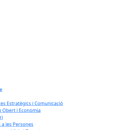
le
tes Estratègics i Comunicació
n Obert i Economia
ri
s a les Persones