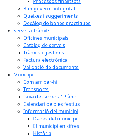
Processos finalitzats
Bon govern i integritat
Queixes i suggeriments
Decàleg de bones pràctiques
Serveis i tràmits
Oficines municipals
Catàleg de serveis
Tràmits i gestions
Factura electrònica
Validació de documents
Municipi
Com arribar-hi
Transports
Guia de carrers / Plànol
Calendari de dies festius
Informació del municipi
Dades del municipi
El municipi en xifres
Història