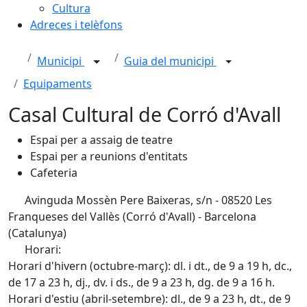
Cultura
Adreces i telèfons
Municipi
Guia del municipi
Equipaments
Casal Cultural de Corró d'Avall
Espai per a assaig de teatre
Espai per a reunions d'entitats
Cafeteria
Avinguda Mossèn Pere Baixeras, s/n - 08520 Les
Franqueses del Vallès (Corró d'Avall) - Barcelona
(Catalunya)
Horari:
Horari d'hivern (octubre-març): dl. i dt., de 9 a 19 h, dc.,
de 17 a 23 h, dj., dv. i ds., de 9 a 23 h, dg. de 9 a 16 h.
Horari d'estiu (abril-setembre): dl., de 9 a 23 h, dt., de 9