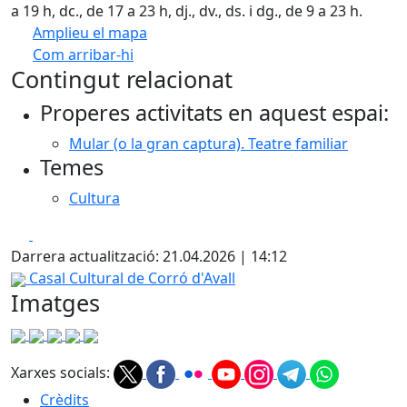
a 19 h, dc., de 17 a 23 h, dj., dv., ds. i dg., de 9 a 23 h.
Amplieu el mapa
Com arribar-hi
Leaflet
| ©
OpenStreetMap
contributors
Contingut relacionat
+
Properes activitats en aquest espai:
−
Mular (o la gran captura). Teatre familiar
Temes
Cultura
Facebook
X
Darrera actualització: 21.04.2026 | 14:12
Casal Cultural de Corró d'Avall
Imatges
Xarxes socials:
Crèdits