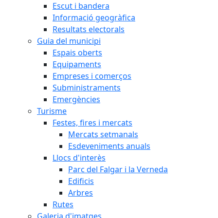
Escut i bandera
Informació geogràfica
Resultats electorals
Guia del municipi
Espais oberts
Equipaments
Empreses i comerços
Subministraments
Emergències
Turisme
Festes, fires i mercats
Mercats setmanals
Esdeveniments anuals
Llocs d'interès
Parc del Falgar i la Verneda
Edificis
Arbres
Rutes
Galeria d'imatges