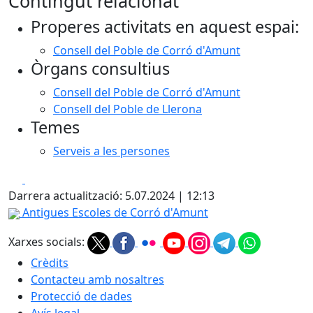
Contingut relacionat
+
Properes activitats en aquest espai:
−
Consell del Poble de Corró d'Amunt
Òrgans consultius
Consell del Poble de Corró d'Amunt
Consell del Poble de Llerona
Temes
Serveis a les persones
Facebook
X
Darrera actualització: 5.07.2024 | 12:13
Antigues Escoles de Corró d'Amunt
Xarxes socials:
Crèdits
Contacteu amb nosaltres
Protecció de dades