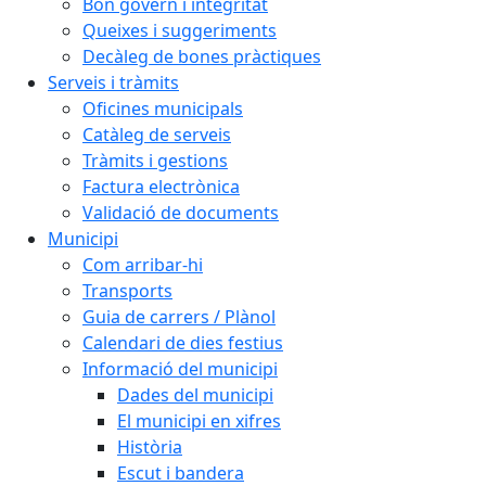
Bon govern i integritat
Queixes i suggeriments
Decàleg de bones pràctiques
Serveis i tràmits
Oficines municipals
Catàleg de serveis
Tràmits i gestions
Factura electrònica
Validació de documents
Municipi
Com arribar-hi
Transports
Guia de carrers / Plànol
Calendari de dies festius
Informació del municipi
Dades del municipi
El municipi en xifres
Història
Escut i bandera