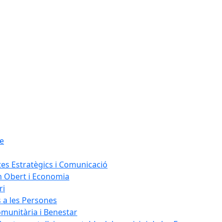
le
tes Estratègics i Comunicació
n Obert i Economia
ri
s a les Persones
omunitària i Benestar