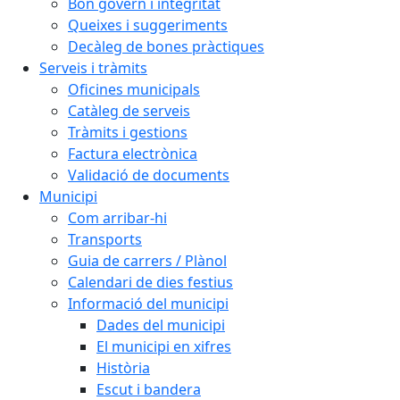
Bon govern i integritat
Queixes i suggeriments
Decàleg de bones pràctiques
Serveis i tràmits
Oficines municipals
Catàleg de serveis
Tràmits i gestions
Factura electrònica
Validació de documents
Municipi
Com arribar-hi
Transports
Guia de carrers / Plànol
Calendari de dies festius
Informació del municipi
Dades del municipi
El municipi en xifres
Història
Escut i bandera