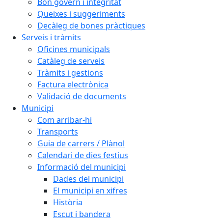
Bon govern i integritat
Queixes i suggeriments
Decàleg de bones pràctiques
Serveis i tràmits
Oficines municipals
Catàleg de serveis
Tràmits i gestions
Factura electrònica
Validació de documents
Municipi
Com arribar-hi
Transports
Guia de carrers / Plànol
Calendari de dies festius
Informació del municipi
Dades del municipi
El municipi en xifres
Història
Escut i bandera