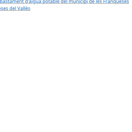
bastament d'aigua potable del municipi de les Franqueses
ses del Vallès