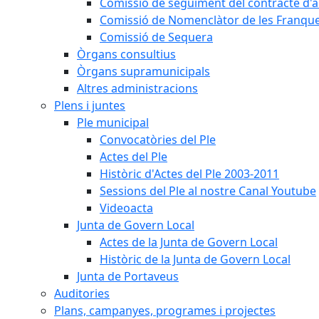
Comissió de seguiment del contracte d'a
Comissió de Nomenclàtor de les Franque
Comissió de Sequera
Òrgans consultius
Òrgans supramunicipals
Altres administracions
Plens i juntes
Ple municipal
Convocatòries del Ple
Actes del Ple
Històric d'Actes del Ple 2003-2011
Sessions del Ple al nostre Canal Youtube
Videoacta
Junta de Govern Local
Actes de la Junta de Govern Local
Històric de la Junta de Govern Local
Junta de Portaveus
Auditories
Plans, campanyes, programes i projectes