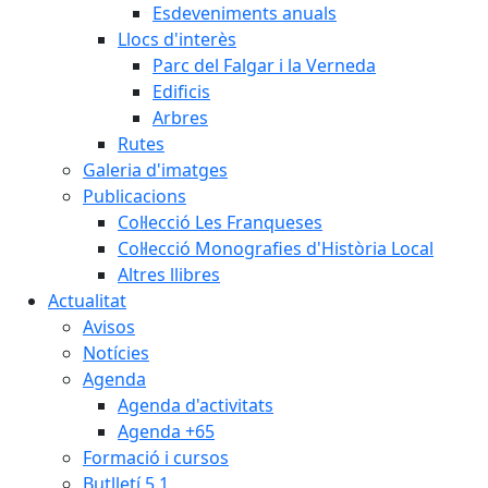
Esdeveniments anuals
Llocs d'interès
Parc del Falgar i la Verneda
Edificis
Arbres
Rutes
Galeria d'imatges
Publicacions
Col·lecció Les Franqueses
Col·lecció Monografies d'Història Local
Altres llibres
Actualitat
Avisos
Notícies
Agenda
Agenda d'activitats
Agenda +65
Formació i cursos
Butlletí 5.1