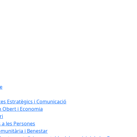
le
tes Estratègics i Comunicació
n Obert i Economia
ri
s a les Persones
omunitària i Benestar