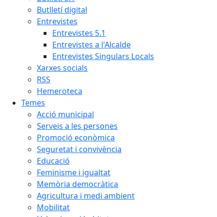
Butlletí digital
Entrevistes
Entrevistes 5.1
Entrevistes a l'Alcalde
Entrevistes Singulars Locals
Xarxes socials
RSS
Hemeroteca
Temes
Acció municipal
Serveis a les persones
Promoció econòmica
Seguretat i convivència
Educació
Feminisme i igualtat
Memòria democràtica
Agricultura i medi ambient
Mobilitat