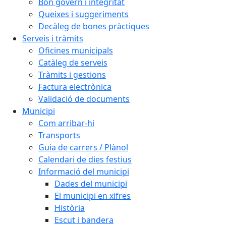
Bon govern i integritat
Queixes i suggeriments
Decàleg de bones pràctiques
Serveis i tràmits
Oficines municipals
Catàleg de serveis
Tràmits i gestions
Factura electrònica
Validació de documents
Municipi
Com arribar-hi
Transports
Guia de carrers / Plànol
Calendari de dies festius
Informació del municipi
Dades del municipi
El municipi en xifres
Història
Escut i bandera