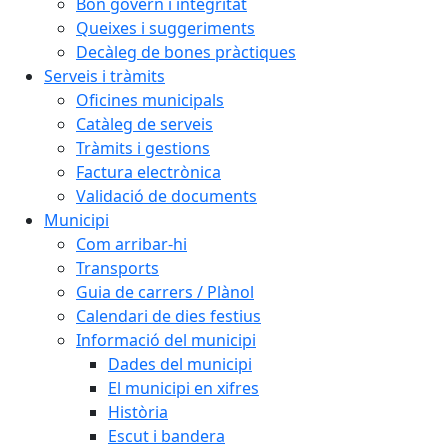
Bon govern i integritat
Queixes i suggeriments
Decàleg de bones pràctiques
Serveis i tràmits
Oficines municipals
Catàleg de serveis
Tràmits i gestions
Factura electrònica
Validació de documents
Municipi
Com arribar-hi
Transports
Guia de carrers / Plànol
Calendari de dies festius
Informació del municipi
Dades del municipi
El municipi en xifres
Història
Escut i bandera