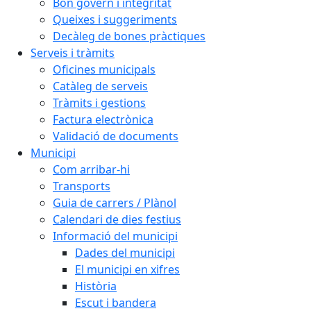
Bon govern i integritat
Queixes i suggeriments
Decàleg de bones pràctiques
Serveis i tràmits
Oficines municipals
Catàleg de serveis
Tràmits i gestions
Factura electrònica
Validació de documents
Municipi
Com arribar-hi
Transports
Guia de carrers / Plànol
Calendari de dies festius
Informació del municipi
Dades del municipi
El municipi en xifres
Història
Escut i bandera