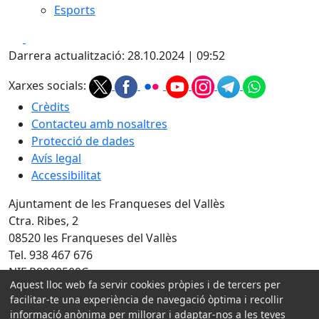
Esports
Facebook
X
Darrera actualització: 28.10.2024 | 09:52
Xarxes socials:
Crèdits
Contacteu amb nosaltres
Protecció de dades
Avís legal
Accessibilitat
Ajuntament de les Franqueses del Vallès
Ctra. Ribes, 2
08520 les Franqueses del Vallès
Tel. 938 467 676
NIF P0808500C
Aquest lloc web fa servir cookies pròpies i de tercers per
facilitar-te una experiència de navegació òptima i recollir
Amb la col·laboració de:
informació anònima per millorar i adaptar-nos a les teves