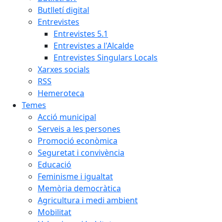
Butlletí digital
Entrevistes
Entrevistes 5.1
Entrevistes a l'Alcalde
Entrevistes Singulars Locals
Xarxes socials
RSS
Hemeroteca
Temes
Acció municipal
Serveis a les persones
Promoció econòmica
Seguretat i convivència
Educació
Feminisme i igualtat
Memòria democràtica
Agricultura i medi ambient
Mobilitat