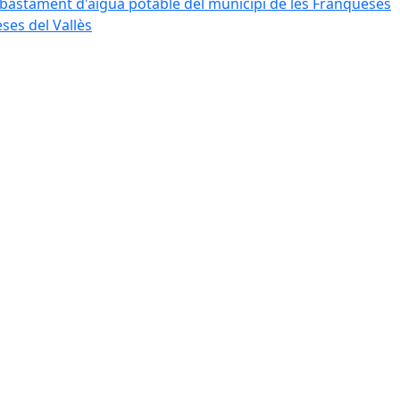
bastament d'aigua potable del municipi de les Franqueses
ses del Vallès