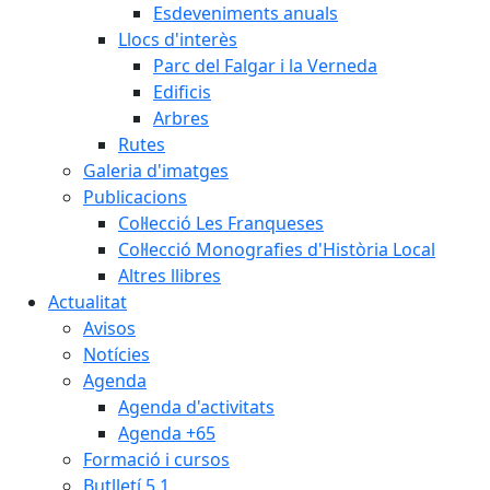
Esdeveniments anuals
Llocs d'interès
Parc del Falgar i la Verneda
Edificis
Arbres
Rutes
Galeria d'imatges
Publicacions
Col·lecció Les Franqueses
Col·lecció Monografies d'Història Local
Altres llibres
Actualitat
Avisos
Notícies
Agenda
Agenda d'activitats
Agenda +65
Formació i cursos
Butlletí 5.1