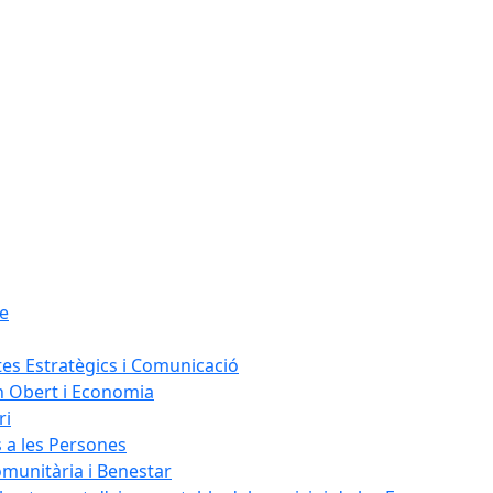
le
tes Estratègics i Comunicació
n Obert i Economia
ri
s a les Persones
omunitària i Benestar