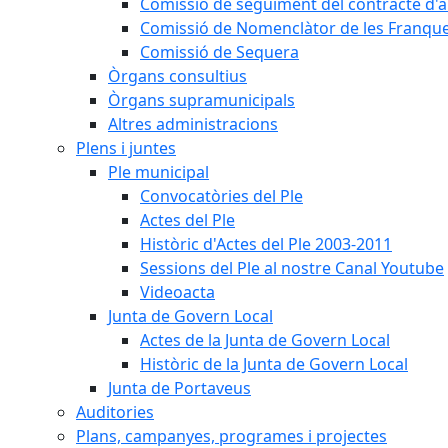
Comissió de seguiment del contracte d'a
Comissió de Nomenclàtor de les Franque
Comissió de Sequera
Òrgans consultius
Òrgans supramunicipals
Altres administracions
Plens i juntes
Ple municipal
Convocatòries del Ple
Actes del Ple
Històric d'Actes del Ple 2003-2011
Sessions del Ple al nostre Canal Youtube
Videoacta
Junta de Govern Local
Actes de la Junta de Govern Local
Històric de la Junta de Govern Local
Junta de Portaveus
Auditories
Plans, campanyes, programes i projectes