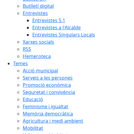
Butlletí digital
Entrevistes
Entrevistes 5.1
Entrevistes a l'Alcalde
Entrevistes Singulars Locals
Xarxes socials
RSS
Hemeroteca
Temes
Acció municipal
Serveis a les persones
Promoció econòmica
Seguretat i convivència
Educació
Feminisme i igualtat
Memòria democràtica
Agricultura i medi ambient
Mobilitat