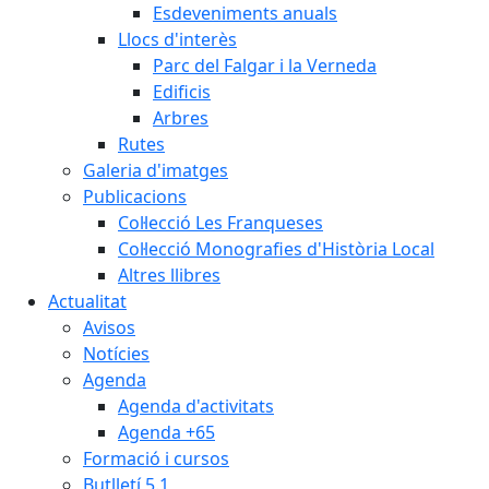
Esdeveniments anuals
Llocs d'interès
Parc del Falgar i la Verneda
Edificis
Arbres
Rutes
Galeria d'imatges
Publicacions
Col·lecció Les Franqueses
Col·lecció Monografies d'Història Local
Altres llibres
Actualitat
Avisos
Notícies
Agenda
Agenda d'activitats
Agenda +65
Formació i cursos
Butlletí 5.1