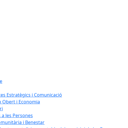
le
tes Estratègics i Comunicació
n Obert i Economia
ri
s a les Persones
omunitària i Benestar