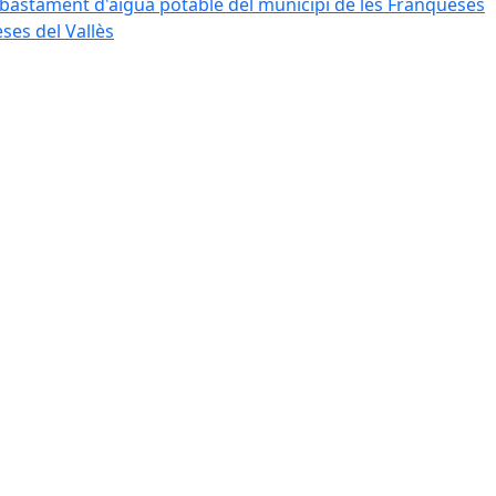
bastament d'aigua potable del municipi de les Franqueses
ses del Vallès