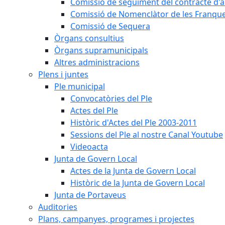
Comissió de seguiment del contracte d'a
Comissió de Nomenclàtor de les Franque
Comissió de Sequera
Òrgans consultius
Òrgans supramunicipals
Altres administracions
Plens i juntes
Ple municipal
Convocatòries del Ple
Actes del Ple
Històric d'Actes del Ple 2003-2011
Sessions del Ple al nostre Canal Youtube
Videoacta
Junta de Govern Local
Actes de la Junta de Govern Local
Històric de la Junta de Govern Local
Junta de Portaveus
Auditories
Plans, campanyes, programes i projectes