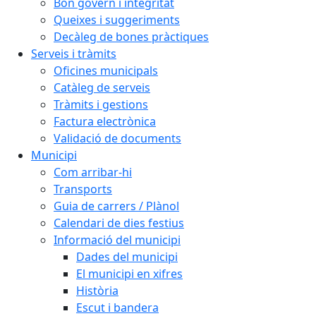
Bon govern i integritat
Queixes i suggeriments
Decàleg de bones pràctiques
Serveis i tràmits
Oficines municipals
Catàleg de serveis
Tràmits i gestions
Factura electrònica
Validació de documents
Municipi
Com arribar-hi
Transports
Guia de carrers / Plànol
Calendari de dies festius
Informació del municipi
Dades del municipi
El municipi en xifres
Història
Escut i bandera