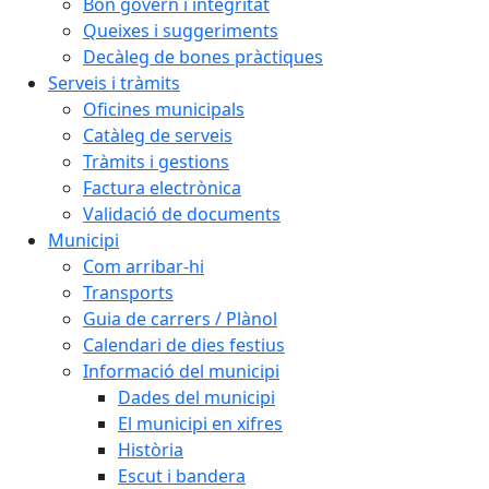
Bon govern i integritat
Queixes i suggeriments
Decàleg de bones pràctiques
Serveis i tràmits
Oficines municipals
Catàleg de serveis
Tràmits i gestions
Factura electrònica
Validació de documents
Municipi
Com arribar-hi
Transports
Guia de carrers / Plànol
Calendari de dies festius
Informació del municipi
Dades del municipi
El municipi en xifres
Història
Escut i bandera