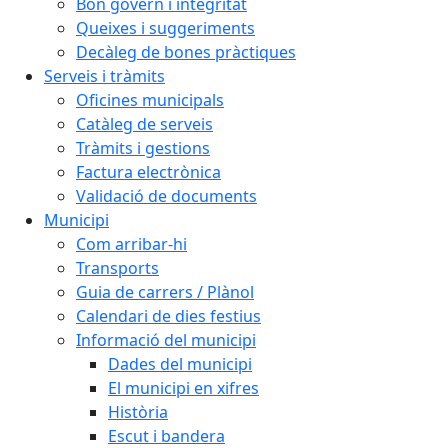
Bon govern i integritat
Queixes i suggeriments
Decàleg de bones pràctiques
Serveis i tràmits
Oficines municipals
Catàleg de serveis
Tràmits i gestions
Factura electrònica
Validació de documents
Municipi
Com arribar-hi
Transports
Guia de carrers / Plànol
Calendari de dies festius
Informació del municipi
Dades del municipi
El municipi en xifres
Història
Escut i bandera