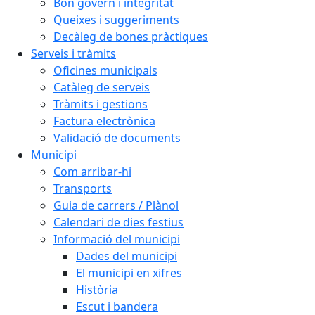
Bon govern i integritat
Queixes i suggeriments
Decàleg de bones pràctiques
Serveis i tràmits
Oficines municipals
Catàleg de serveis
Tràmits i gestions
Factura electrònica
Validació de documents
Municipi
Com arribar-hi
Transports
Guia de carrers / Plànol
Calendari de dies festius
Informació del municipi
Dades del municipi
El municipi en xifres
Història
Escut i bandera