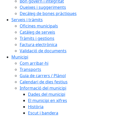
Bon govern i integritat
Queixes i suggeriments
Decàleg de bones pràctiques
Serveis i tràmits
Oficines municipals
Catàleg de serveis
Tràmits i gestions
Factura electrònica
Validació de documents
Municipi
Com arribar-hi
Transports
Guia de carrers / Plànol
Calendari de dies festius
Informació del municipi
Dades del municipi
El municipi en xifres
Història
Escut i bandera