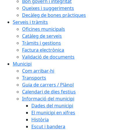
Bon govern i integritat
Queixes i suggeriments
Decàleg de bones pràctiques
Serveis i tràmits
Oficines municipals
Catàleg de serveis
Tràmits i gestions
Factura electrònica
Validació de documents
Municipi
Com arribar-hi
Transports
Guia de carrers / Plànol
Calendari de dies festius
Informació del municipi
Dades del municipi
El municipi en xifres
Història
Escut i bandera