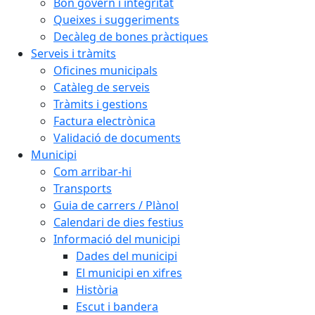
Bon govern i integritat
Queixes i suggeriments
Decàleg de bones pràctiques
Serveis i tràmits
Oficines municipals
Catàleg de serveis
Tràmits i gestions
Factura electrònica
Validació de documents
Municipi
Com arribar-hi
Transports
Guia de carrers / Plànol
Calendari de dies festius
Informació del municipi
Dades del municipi
El municipi en xifres
Història
Escut i bandera