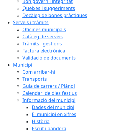
Bon govern i integritat
Queixes i suggeriments
Decàleg de bones pràctiques
Serveis i tràmits
Oficines municipals
Catàleg de serveis
Tràmits i gestions
Factura electrònica
Validació de documents
Municipi
Com arribar-hi
Transports
Guia de carrers / Plànol
Calendari de dies festius
Informació del municipi
Dades del municipi
El municipi en xifres
Història
Escut i bandera