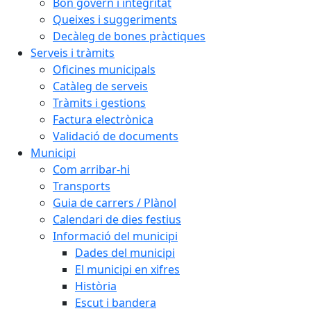
Bon govern i integritat
Queixes i suggeriments
Decàleg de bones pràctiques
Serveis i tràmits
Oficines municipals
Catàleg de serveis
Tràmits i gestions
Factura electrònica
Validació de documents
Municipi
Com arribar-hi
Transports
Guia de carrers / Plànol
Calendari de dies festius
Informació del municipi
Dades del municipi
El municipi en xifres
Història
Escut i bandera