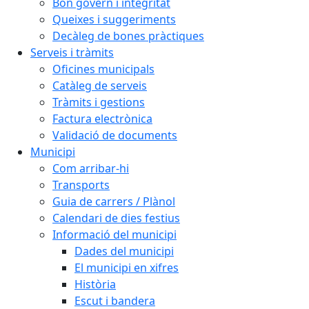
Bon govern i integritat
Queixes i suggeriments
Decàleg de bones pràctiques
Serveis i tràmits
Oficines municipals
Catàleg de serveis
Tràmits i gestions
Factura electrònica
Validació de documents
Municipi
Com arribar-hi
Transports
Guia de carrers / Plànol
Calendari de dies festius
Informació del municipi
Dades del municipi
El municipi en xifres
Història
Escut i bandera