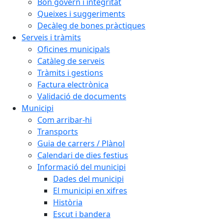
Bon govern i integritat
Queixes i suggeriments
Decàleg de bones pràctiques
Serveis i tràmits
Oficines municipals
Catàleg de serveis
Tràmits i gestions
Factura electrònica
Validació de documents
Municipi
Com arribar-hi
Transports
Guia de carrers / Plànol
Calendari de dies festius
Informació del municipi
Dades del municipi
El municipi en xifres
Història
Escut i bandera