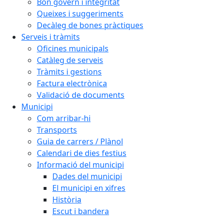
Bon govern i integritat
Queixes i suggeriments
Decàleg de bones pràctiques
Serveis i tràmits
Oficines municipals
Catàleg de serveis
Tràmits i gestions
Factura electrònica
Validació de documents
Municipi
Com arribar-hi
Transports
Guia de carrers / Plànol
Calendari de dies festius
Informació del municipi
Dades del municipi
El municipi en xifres
Història
Escut i bandera