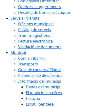
Bon govern i integritat
Queixes i suggeriments
Decàleg de bones pràctiques
Serveis i tràmits
Oficines municipals
Catàleg de serveis
Tràmits i gestions
Factura electrònica
Validació de documents
Municipi
Com arribar-hi
Transports
Guia de carrers / Plànol
Calendari de dies festius
Informació del municipi
Dades del municipi
El municipi en xifres
Història
Escut i bandera