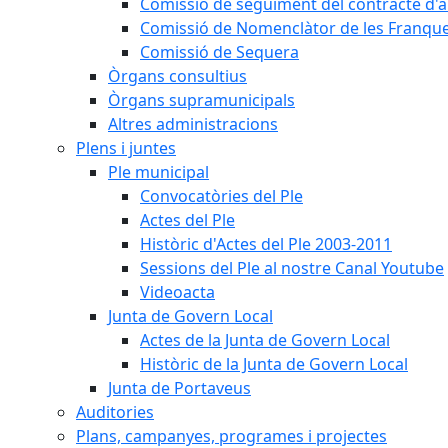
Comissió de seguiment del contracte d'a
Comissió de Nomenclàtor de les Franque
Comissió de Sequera
Òrgans consultius
Òrgans supramunicipals
Altres administracions
Plens i juntes
Ple municipal
Convocatòries del Ple
Actes del Ple
Històric d'Actes del Ple 2003-2011
Sessions del Ple al nostre Canal Youtube
Videoacta
Junta de Govern Local
Actes de la Junta de Govern Local
Històric de la Junta de Govern Local
Junta de Portaveus
Auditories
Plans, campanyes, programes i projectes