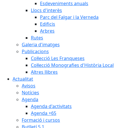
Esdeveniments anuals
Llocs d'interès
Parc del Falgar i la Verneda
Edificis
Arbres
Rutes
Galeria d'imatges
Publicacions
Col·lecció Les Franqueses
Col·lecció Monografies d'Història Local
Altres llibres
Actualitat
Avisos
Notícies
Agenda
Agenda d'activitats
Agenda +65
Formació i cursos
Butlletí 5.1