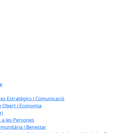
le
tes Estratègics i Comunicació
n Obert i Economia
ri
s a les Persones
omunitària i Benestar