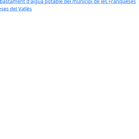
bastament d'aigua potable del municipi de les Franqueses
ses del Vallès