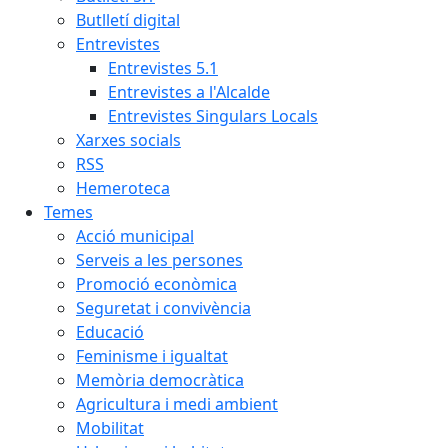
Butlletí digital
Entrevistes
Entrevistes 5.1
Entrevistes a l'Alcalde
Entrevistes Singulars Locals
Xarxes socials
RSS
Hemeroteca
Temes
Acció municipal
Serveis a les persones
Promoció econòmica
Seguretat i convivència
Educació
Feminisme i igualtat
Memòria democràtica
Agricultura i medi ambient
Mobilitat