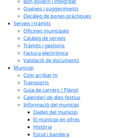
Bon govern i integritat
Queixes i suggeriments
Decàleg de bones pràctiques
Serveis i tràmits
Oficines municipals
Catàleg de serveis
Tràmits i gestions
Factura electrònica
Validació de documents
Municipi
Com arribar-hi
Transports
Guia de carrers / Plànol
Calendari de dies festius
Informació del municipi
Dades del municipi
El municipi en xifres
Història
Escut i bandera