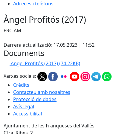
Adreces i telèfons
Àngel Profitós (2017)
ERC-AM
Facebook
X
Darrera actualització: 17.05.2023 | 11:52
Documents
Àngel Profitós (2017)
(74.22KB)
Xarxes socials:
Crèdits
Contacteu amb nosaltres
Protecció de dades
Avís legal
Accessibilitat
Ajuntament de les Franqueses del Vallès
Ctra. Ribes, 2