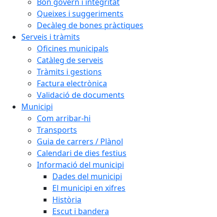
Bon govern i integritat
Queixes i suggeriments
Decàleg de bones pràctiques
Serveis i tràmits
Oficines municipals
Catàleg de serveis
Tràmits i gestions
Factura electrònica
Validació de documents
Municipi
Com arribar-hi
Transports
Guia de carrers / Plànol
Calendari de dies festius
Informació del municipi
Dades del municipi
El municipi en xifres
Història
Escut i bandera