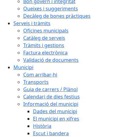
Bon govern i integritat
Queixes i suggeriments
Decàleg de bones pràctiques
Serveis i tràmits
Oficines municipals
Catàleg de serveis
Tràmits i gestions
Factura electrònica
Validació de documents
Municipi
Com arribar-hi
Transports
Guia de carrers / Plànol
Calendari de dies festius
Informació del municipi
Dades del municipi
El municipi en xifres
Història
Escut i bandera